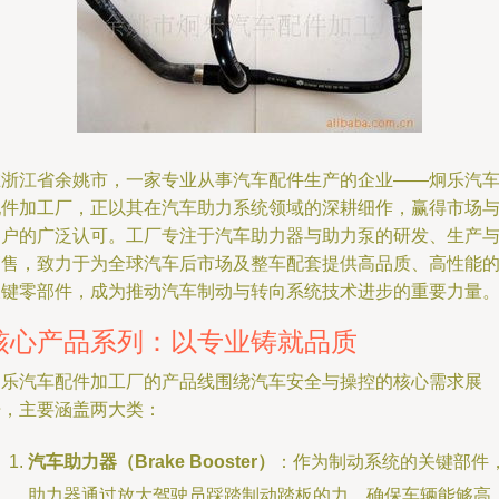
在浙江省余姚市，一家专业从事汽车配件生产的企业——炯乐汽
配件加工厂，正以其在汽车助力系统领域的深耕细作，赢得市场
客户的广泛认可。工厂专注于汽车助力器与助力泵的研发、生产
销售，致力于为全球汽车后市场及整车配套提供高品质、高性能
关键零部件，成为推动汽车制动与转向系统技术进步的重要力量
核心产品系列：以专业铸就品质
炯乐汽车配件加工厂的产品线围绕汽车安全与操控的核心需求展
开，主要涵盖两大类：
汽车助力器（Brake Booster）
：作为制动系统的关键部件
助力器通过放大驾驶员踩踏制动踏板的力，确保车辆能够高