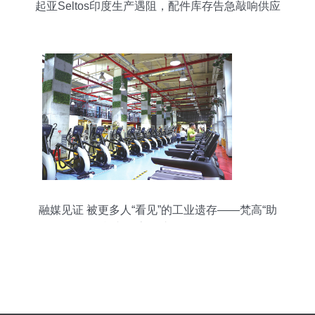
起亚Seltos印度生产遇阻，配件库存告急敲响供应
链警钟
融媒见证 被更多人“看见”的工业遗存——梵高“助
阵”老厂房 汽车配件研发