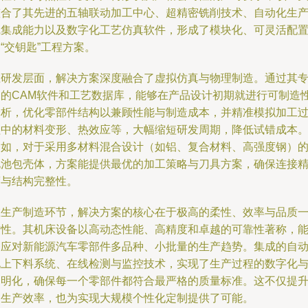
整合了其先进的五轴联动加工中心、超精密铣削技术、自动化生
线集成能力以及数字化工艺仿真软件，形成了模块化、可灵活配
“交钥匙”工程方案。
在研发层面，解决方案深度融合了虚拟仿真与物理制造。通过其
用的CAM软件和工艺数据库，能够在产品设计初期就进行可制造
分析，优化零部件结构以兼顾性能与制造成本，并精准模拟加工
程中的材料变形、热效应等，大幅缩短研发周期，降低试错成本
例如，对于采用多材料混合设计（如铝、复合材料、高强度钢）
电池包壳体，方案能提供最优的加工策略与刀具方案，确保连接
度与结构完整性。
在生产制造环节，解决方案的核心在于极高的柔性、效率与品质
致性。其机床设备以高动态性能、高精度和卓越的可靠性著称，
够应对新能源汽车零部件多品种、小批量的生产趋势。集成的自
化上下料系统、在线检测与监控技术，实现了生产过程的数字化
透明化，确保每一个零部件都符合最严格的质量标准。这不仅提
了生产效率，也为实现大规模个性化定制提供了可能。